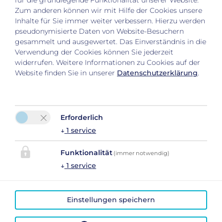
für die grundlegende Funktionalität unserer Website.
Zum anderen können wir mit Hilfe der Cookies unsere
Inhalte für Sie immer weiter verbessern. Hierzu werden
pseudonymisierte Daten von Website-Besuchern
gesammelt und ausgewertet. Das Einverständnis in die
Verwendung der Cookies können Sie jederzeit
widerrufen. Weitere Informationen zu Cookies auf der
Website finden Sie in unserer
Datenschutzerklärung
.
Bitte aktivieren Sie in den Cookie
Erforderlich
Einstellungen die Option "Funktionalität" für
↓
1
service
die korrekte Map-Darstellung
Cookie Einstellungen
Funktionalität
(immer notwendig)
↓
1
service
Einstellungen speichern